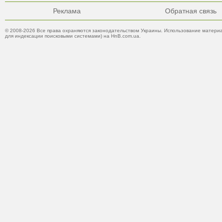
Реклама
Обратная связь
© 2008-2026 Все права охраняются законодательством Украины. Использование материа
для индексации поисковыми системами) на HnB.com.ua.