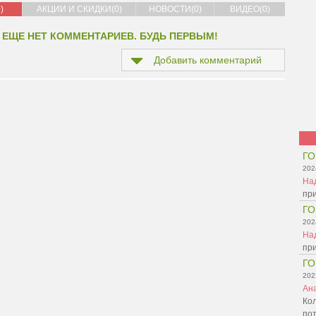
)
АКЦИИ И СКИДКИ(0)
НОВОСТИ(0)
ВИДЕО(0)
 ЕЩЕ НЕТ КОММЕНТАРИЕВ. БУДЬ ПЕРВЫМ!
Добавить комментарий
ГО
202
На
при
ГО
202
На
при
ГО
202
Ан
Ко
по