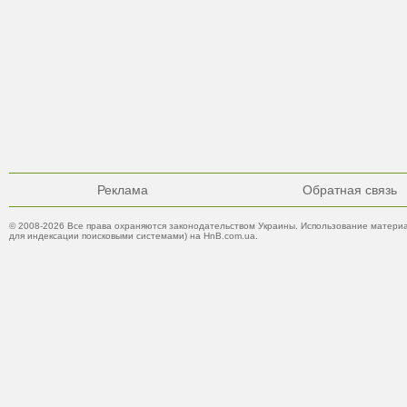
Реклама
Обратная связь
© 2008-2026 Все права охраняются законодательством Украины. Использование материа
для индексации поисковыми системами) на HnB.com.ua.