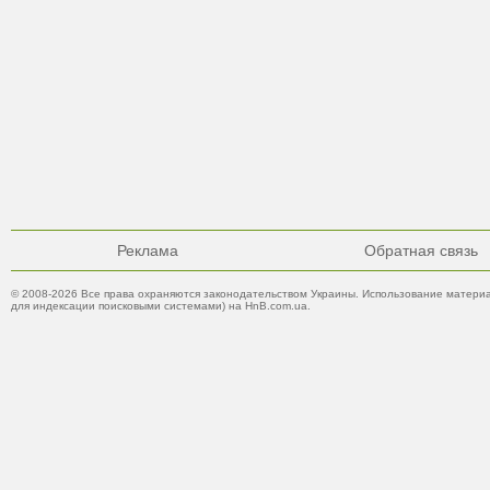
Реклама
Обратная связь
© 2008-2026 Все права охраняются законодательством Украины. Использование материа
для индексации поисковыми системами) на HnB.com.ua.