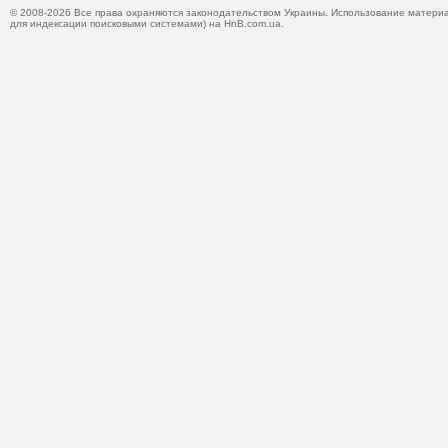
© 2008-2026 Все права охраняются законодательством Украины. Использование материа
для индексации поисковыми системами) на HnB.com.ua.