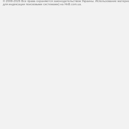
© 2008-2026 Все права охраняются законодательством Украины. Использование материа
для индексации поисковыми системами) на HnB.com.ua.