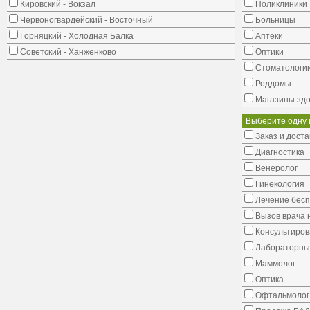
Кировский - Вокзал
Поликлиники
Червоногвардейский - Восточный
Больницы
Горняцкий - Холодная Балка
Аптеки
Советский - Ханженково
Оптики
Стоматологи
Роддомы
Магазины здо
Выберите одну 
Заказ и доста
Диагностика
Венеролог
Гинекология
Лечение бес
Вызов врача 
Консультиров
Лабораторны
Маммолог
Оптика
Офтальмолог