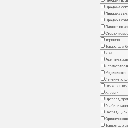
Продажа БАД
Продажа лека
Продажа лече
Продажа сред
Пластическая
Скорая помо
Терапевт
Товары для 
УЗИ
Эстетическая
Стоматологи
Медицинские 
Лечение алко
Психолог, пс
Хирургия
Ортопед, тра
Реабилитаци
Нетрадицион
Органические
Товары для з