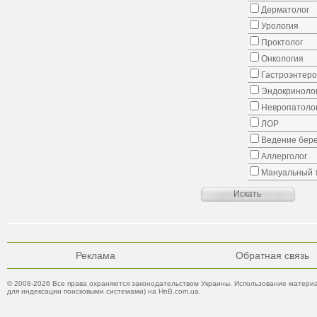
Дерматолог
Урология
Проктолог
Онкология
Гастроэнтеро
Эндокриноло
Невропатоло
ЛОР
Ведение бер
Аллерголог
Мануальный 
Реклама
Обратная связь
© 2008-2026 Все права охраняются законодательством Украины. Использование материа
для индексации поисковыми системами) на HnB.com.ua.