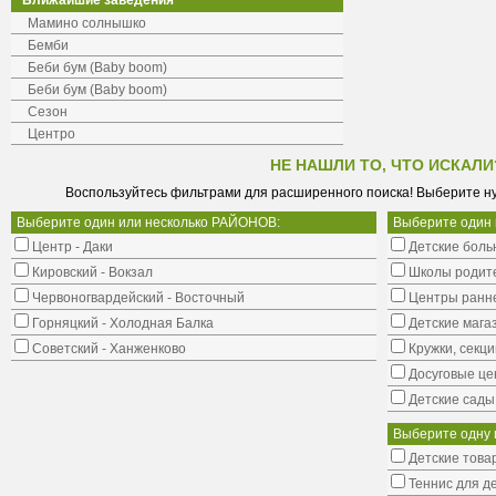
Ближайшие заведения
Мамино солнышко
Бемби
Беби бум (Baby boom)
Беби бум (Baby boom)
Сезон
Центро
НЕ НАШЛИ ТО, ЧТО ИСКАЛИ
Воспользуйтесь фильтрами для расширенного поиска! Выберите н
Выберите один или несколько РАЙОНОВ:
Выберите один
Центр - Даки
Детские боль
Кировский - Вокзал
Школы родит
Червоногвардейский - Восточный
Центры ранне
Горняцкий - Холодная Балка
Детские мага
Советский - Ханженково
Кружки, секци
Досуговые це
Детские сады
Выберите одну 
Детские това
Теннис для д