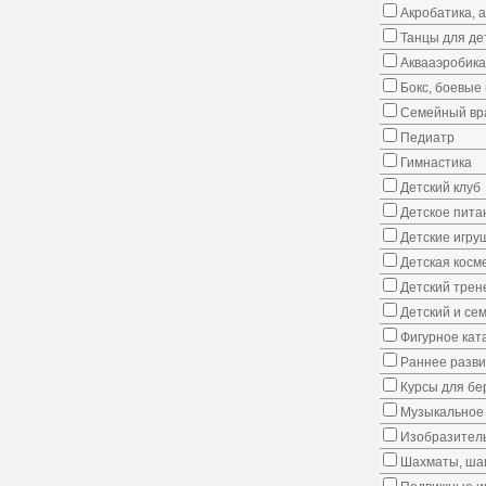
Акробатика, 
Танцы для де
Аквааэробика
Бокс, боевые 
Семейный вр
Педиатр
Гимнастика
Детский клуб
Детское пита
Детские игру
Детская косм
Детский трен
Детский и се
Фигурное кат
Раннее развит
Курсы для б
Музыкальное 
Изобразитель
Шахматы, шаш