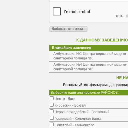
К ДАННОМУ ЗАВЕДЕНИЮ
Ближайшие заведения
Амбулатория №1 Центра первичной медико-
санитарной помощи №6
Амбулатория №4 Центра первичной медико-
санитарной помощи №6
НЕ Н
Воспользуйтесь фильтрами для расшир
Выберите один или несколько РАЙОНОВ:
Центр - Даки
Кировский - Вокзал
Червоногвардейский - Восточный
Горняцкий - Холодная Балка
Советский - Ханженково