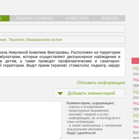
)
АКЦИИ И СКИДКИ(0)
НОВОСТИ(0)
ВИДЕО(0)
ание
,
Терапевт
,
Медицинские услуги
ача Никулиной Анжелики Викторовны. Расположен на территории
мбулатории, которые осуществляют диспансерное наблюдение и
и детям, а также проводят профилактические и санитарно-
территории. Ведут прием терапевт, стоматолог, педиатр, хирург,
ГО
202
На
Обновить информацию
при
ГО
Добавить комментарий
202
Комментарии, содержащие:
На
- угрозы и оскорбления;
при
- нецензурные выражения;
- рекламу товаров и услуг;
ГО
- информацию, не относящуюся к
202
теме публикации;
- а также написанные 1 человеком
Ан
под разными именами
Ко
будут удаляться!
по