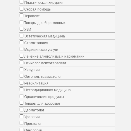
Пластическая хирургия
Скорая помощь
Терапевт
Товары для беременных
УЗИ
Эстетическая медицина
Стоматология
Медицинские услуги
Лечение алкоголизма и наркомании
Психолог, психотерапевт
Хирургия
Ортопед, травматолог
Реабилитация
Нетрадиционная медицина
Органические продукты
Товары для здоровья
Дерматолог
Урология
Проктолог
Онкология