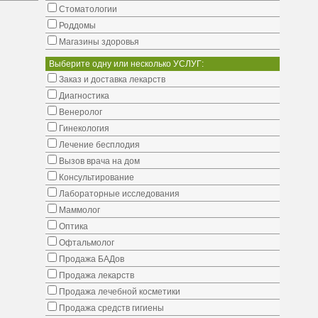
Стоматологии
Роддомы
Магазины здоровья
Выберите одну или несколько УСЛУГ:
Заказ и доставка лекарств
Диагностика
Венеролог
Гинекология
Лечение бесплодия
Вызов врача на дом
Консультирование
Лабораторные исследования
Маммолог
Оптика
Офтальмолог
Продажа БАДов
Продажа лекарств
Продажа лечебной косметики
Продажа средств гигиены