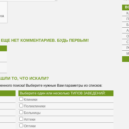
В
К
П
Б
А
О
 ЕЩЕ НЕТ КОММЕНТАРИЕВ. БУДЬ ПЕРВЫМ!
С
Р
М
АШЛИ ТО, ЧТО ИСКАЛИ?
енного поиска! Выберите нужные Вам параметры из списков:
Выберите один или несколько ТИПОВ ЗАВЕДЕНИЙ:
Клиники
Поликлиники
Больницы
Аптеки
Оптики