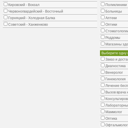
Кировский - Вокзал
Поликлиники
Червоногвардейский - Восточный
Больницы
Горняцкий - Холодная Балка
Аптеки
Советский - Ханженково
Оптики
Стоматологи
Роддомы
Магазины здо
Выберите одну 
Заказ и доста
Диагностика
Венеролог
Гинекология
Лечение бес
Вызов врача 
Консультиров
Лабораторны
Маммолог
Оптика
Офтальмолог