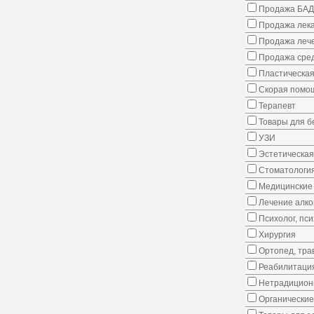
Продажа БАД
Продажа лека
Продажа лече
Продажа сред
Пластическая
Скорая помо
Терапевт
Товары для 
УЗИ
Эстетическая
Стоматологи
Медицинские 
Лечение алко
Психолог, пс
Хирургия
Ортопед, тра
Реабилитаци
Нетрадицион
Органические