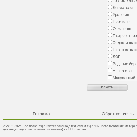
Товары для з
Дерматолог
Урология
Проктолог
Онкология
Гастроэнтеро
Эндокриноло
Невропатоло
ЛОР
Ведение бер
Аллерголог
Мануальный 
Реклама
Обратная связь
© 2008-2026 Все права охраняются законодательством Украины. Использование материа
для индексации поисковыми системами) на HnB.com.ua.