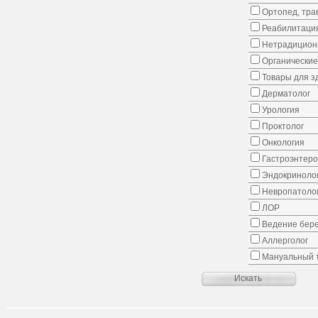
Ортопед, тра
Реабилитаци
Нетрадицион
Органические
Товары для з
Дерматолог
Урология
Проктолог
Онкология
Гастроэнтеро
Эндокриноло
Невропатоло
ЛОР
Ведение бер
Аллерголог
Мануальный 