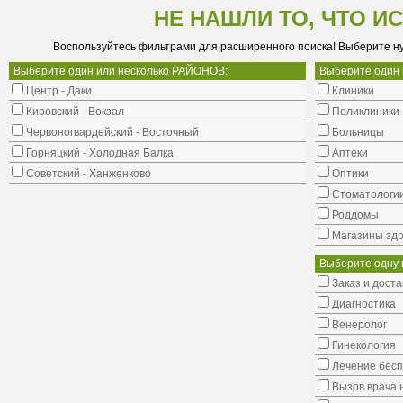
НЕ НАШЛИ ТО, ЧТО И
Воспользуйтесь фильтрами для расширенного поиска! Выберите н
Выберите один или несколько РАЙОНОВ:
Выберите один
Центр - Даки
Клиники
Кировский - Вокзал
Поликлиники
Червоногвардейский - Восточный
Больницы
Горняцкий - Холодная Балка
Аптеки
Советский - Ханженково
Оптики
Стоматологи
Роддомы
Магазины здо
Выберите одну 
Заказ и доста
Диагностика
Венеролог
Гинекология
Лечение бес
Вызов врача 