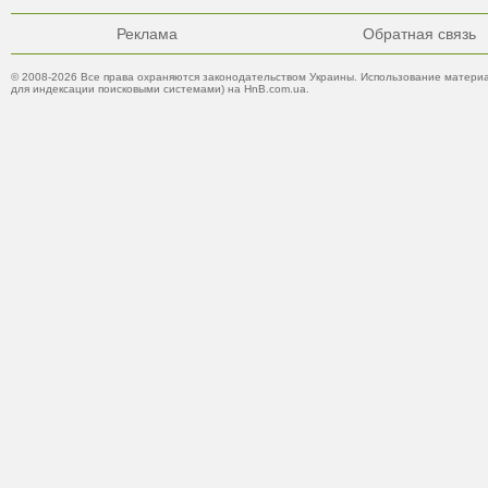
Реклама
Обратная связь
© 2008-2026 Все права охраняются законодательством Украины. Использование материа
для индексации поисковыми системами) на HnB.com.ua.