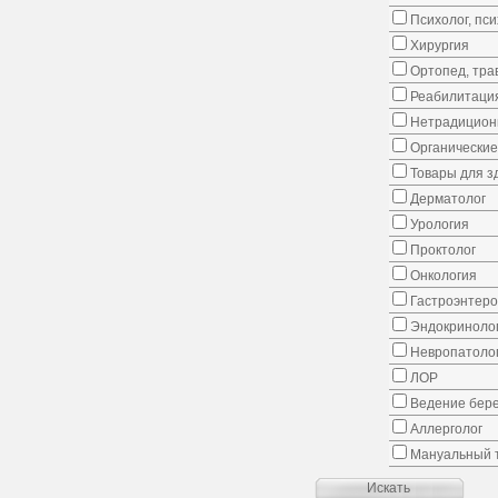
Психолог, пс
Хирургия
Ортопед, тра
Реабилитаци
Нетрадицион
Органические
Товары для з
Дерматолог
Урология
Проктолог
Онкология
Гастроэнтеро
Эндокриноло
Невропатоло
ЛОР
Ведение бер
Аллерголог
Мануальный 