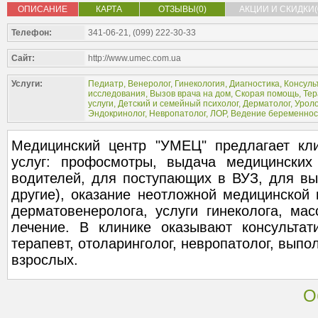
ОПИСАНИЕ
КАРТА
ОТЗЫВЫ(0)
АКЦИИ И СКИДКИ(
Телефон:
341-06-21, (099) 222-30-33
Сайт:
http://www.umec.com.ua
Услуги:
Педиатр
,
Венеролог
,
Гинекология
,
Диагностика
,
Консуль
исследования
,
Вызов врача на дом
,
Скорая помощь
,
Тер
услуги
,
Детский и семейный психолог
,
Дерматолог
,
Урол
Эндокринолог
,
Невропатолог
,
ЛОР
,
Ведение беременнос
Медицинский центр "УМЕЦ" предлагает кл
услуг: профосмотры, выдача медицинских
водителей, для поступающих в ВУЗ, для вы
другие), оказание неотложной медицинской
дерматовенеролога, услуги гинеколога, мас
лечение. В клинике оказывают консультати
терапевт, отоларинголог, невропатолог, выпо
взрослых.
О