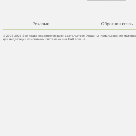
Реклама
Обратная связь
© 2008-2026 Все права охраняются законодательством Украины. Использование материа
для индексации поисковыми системами) на HnB.com.ua.