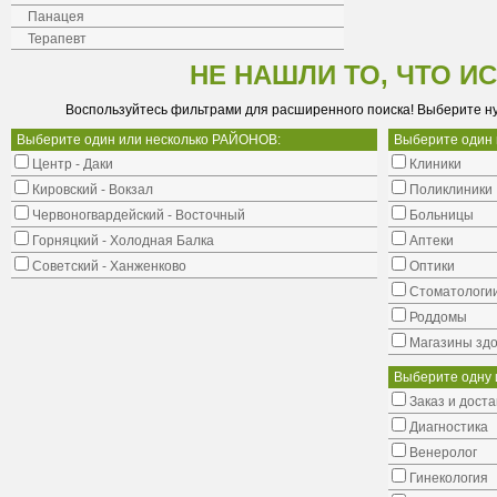
Панацея
Терапевт
НЕ НАШЛИ ТО, ЧТО И
Воспользуйтесь фильтрами для расширенного поиска! Выберите н
Выберите один или несколько РАЙОНОВ:
Выберите один
Центр - Даки
Клиники
Кировский - Вокзал
Поликлиники
Червоногвардейский - Восточный
Больницы
Горняцкий - Холодная Балка
Аптеки
Советский - Ханженково
Оптики
Стоматологи
Роддомы
Магазины здо
Выберите одну 
Заказ и доста
Диагностика
Венеролог
Гинекология