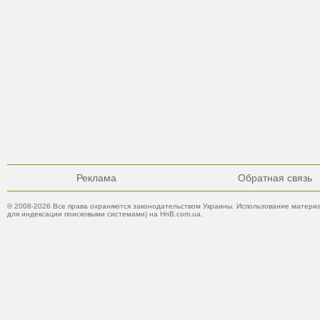
Реклама
Обратная связь
© 2008-2026 Все права охраняются законодательством Украины. Использование материа
для индексации поисковыми системами) на HnB.com.ua.