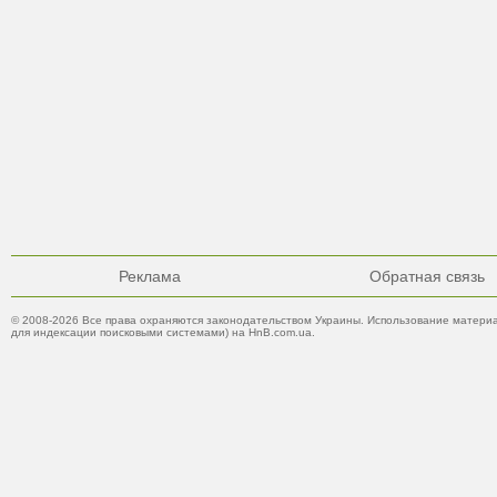
Реклама
Обратная связь
© 2008-2026 Все права охраняются законодательством Украины. Использование материа
для индексации поисковыми системами) на HnB.com.ua.