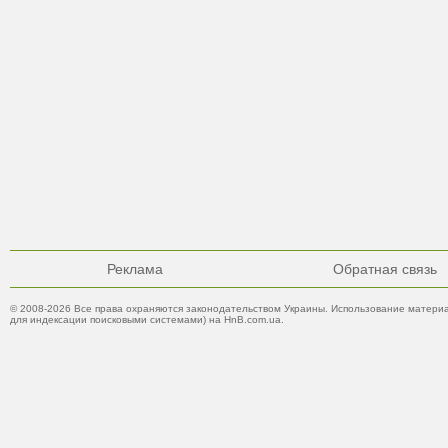
Реклама
Обратная связь
© 2008-2026 Все права охраняются законодательством Украины. Использование материа
для индексации поисковыми системами) на HnB.com.ua.