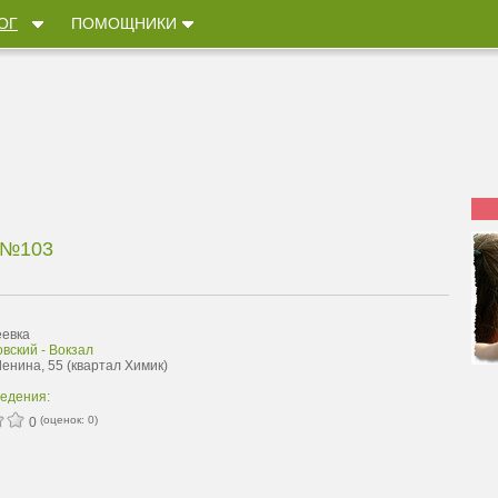
ОГ
ПОМОЩНИКИ
 №103
еевка
вский - Вокзал
Ленина, 55 (квартал Химик)
ведения:
(оценок:
0
)
0