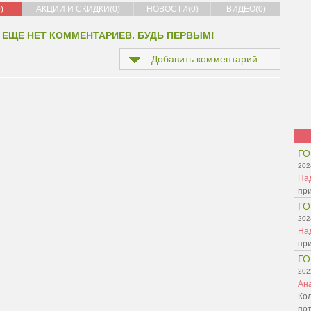
)
АКЦИИ И СКИДКИ(0)
НОВОСТИ(0)
ВИДЕО(0)
 ЕЩЕ НЕТ КОММЕНТАРИЕВ. БУДЬ ПЕРВЫМ!
Добавить комментарий
ГО
202
На
при
ГО
202
На
при
ГО
202
Ан
Ко
по