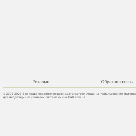
Реклама
Обратная связь
© 2008-2026 Все права охраняются законодательством Украины. Использование материа
для индексации поисковыми системами) на HnB.com.ua.