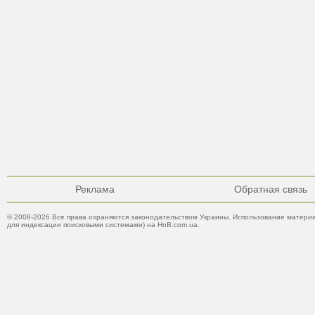
Реклама
Обратная связь
© 2008-2026 Все права охраняются законодательством Украины. Использование материа
для индексации поисковыми системами) на HnB.com.ua.